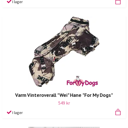
I lager
Varm Vinteroverall "Wei" Hane "For My Dogs"
549 kr
I lager