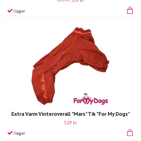
659 kr
529 kr
I lager
Extra Varm Vinteroverall "Mars" Tik "For My Dogs"
529 kr
I lager