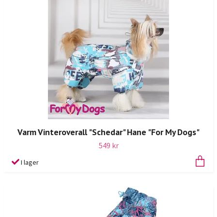
Varm Vinteroverall "Schedar" Hane "For My Dogs"
549 kr
I lager