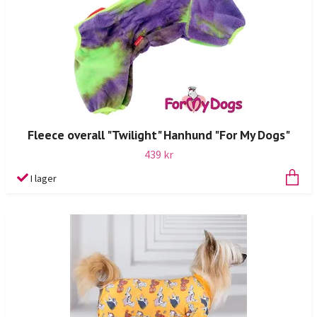
Fleece overall "Twilight" Hanhund "For My Dogs"
439 kr
I lager