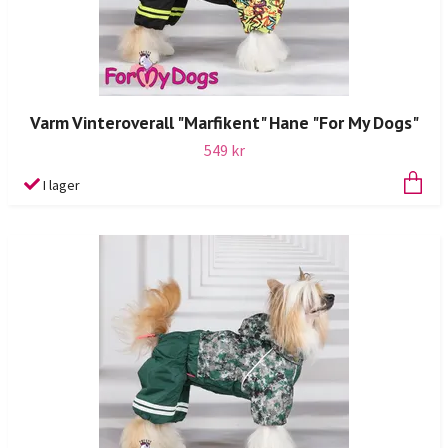
Varm Vinteroverall "Marfikent" Hane "For My Dogs"
549 kr
I lager