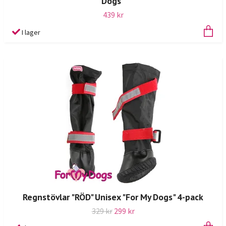
Dogs"
439 kr
I lager
Regnstövlar "RÖD" Unisex "For My Dogs" 4-pack
329 kr
299 kr