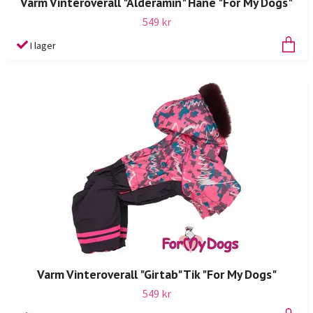
Varm Vinteroverall "Alderamin" Hane "For My Dogs"
549 kr
I lager
Varm Vinteroverall "Girtab" Tik "For My Dogs"
549 kr