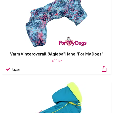
Varm Vinteroverall "Algieba" Hane "For My Dogs"
499 kr
I lager