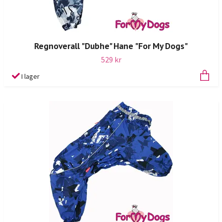
Regnoverall "Dubhe" Hane "For My Dogs"
529 kr
I lager