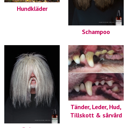
Hundkläder
Schampoo
Tänder, Leder, Hud,
Tillskott & sårvård