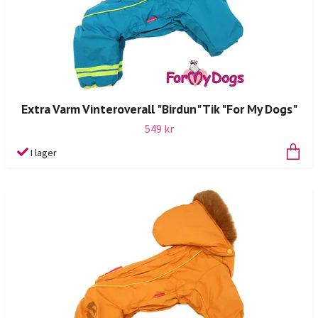
Extra Varm Vinteroverall "Birdun" Tik "For My Dogs"
549 kr
I lager