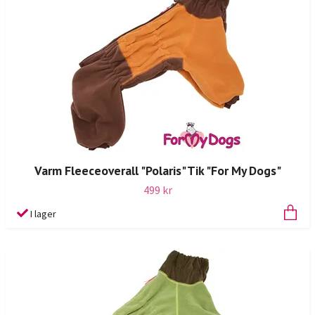
Varm Fleeceoverall "Polaris" Tik "For My Dogs"
499 kr
I lager