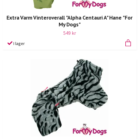
Extra Varm Vinteroverall "Alpha Centauri A" Hane "For
My Dogs"
549 kr
I lager