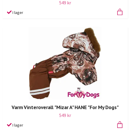
549 kr
I lager
Varm Vinteroverall "Mizar A" HANE "For My Dogs"
549 kr
I lager