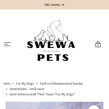
Inkl. moms
0
Hem
For My Dogs
Små och Mediumstora hundar
Vinterkläder - Små raser
Varm Vinteroverall "Thor" Hane "For My Dogs"