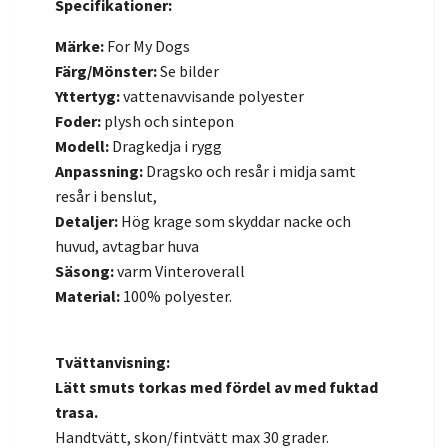
Specifikationer:
Märke:
For My Dogs
Färg/Mönster:
Se bilder
Yttertyg:
vattenavvisande polyester
Foder:
plysh och sintepon
Modell:
Dragkedja i rygg
Anpassning:
Dragsko och resår i midja samt
resår i benslut,
Detaljer:
Hög krage som skyddar nacke och
huvud, avtagbar huva
Säsong:
varm
Vinteroverall
Material:
100% polyester.
Tvättanvisning:
Lätt smuts torkas med fördel av med fuktad
trasa.
Handtvätt, skon/fintvätt max 30 grader.