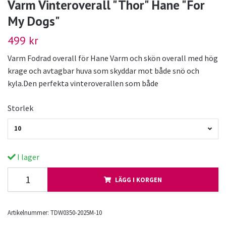
Varm Vinteroverall "Thor" Hane "For
My Dogs"
499 kr
Varm Fodrad overall för Hane Varm och skön overall med hög
krage och avtagbar huva som skyddar mot både snö och
kyla.Den perfekta vinteroverallen som både
Storlek
10
I lager
LÄGG I KORGEN
Artikelnummer:
TDW0350-2025M-10