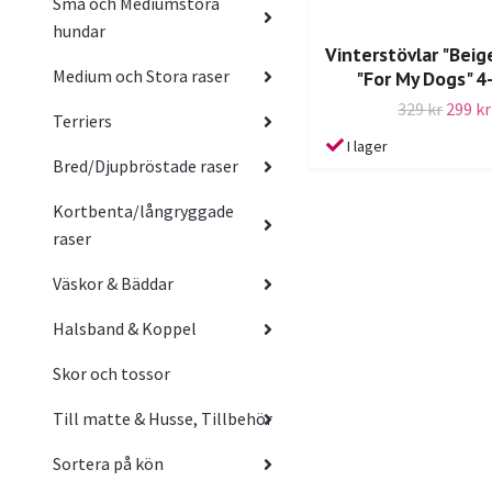
Små och Mediumstora
hundar
Vinterstövlar "Beig
Medium och Stora raser
"For My Dogs" 4
329 kr
299 kr
Terriers
I lager
Bred/Djupbröstade raser
Kortbenta/långryggade
raser
Väskor & Bäddar
Halsband & Koppel
Skor och tossor
Till matte & Husse, Tillbehör
Sortera på kön