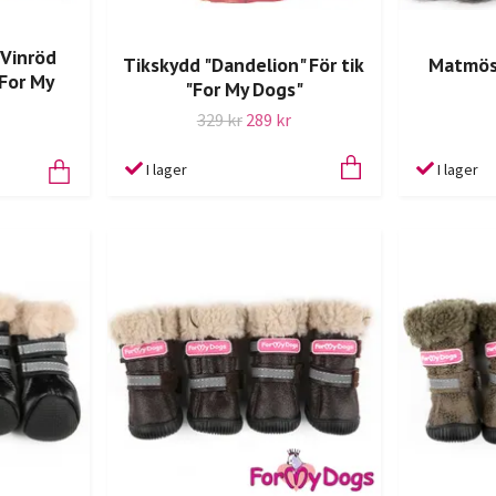
"Vinröd
Tikskydd "Dandelion" För tik
Matmöss
"For My
"For My Dogs"
329 kr
289 kr
I lager
I lager