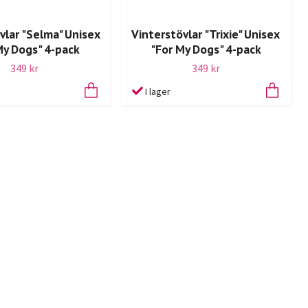
vlar "Selma" Unisex
Vinterstövlar "Trixie" Unisex
My Dogs" 4-pack
"For My Dogs" 4-pack
349 kr
349 kr
I lager