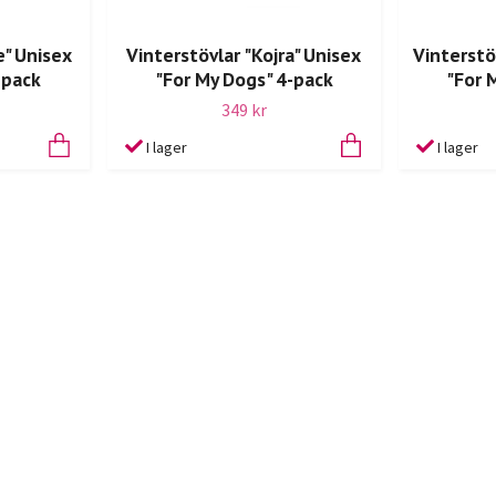
e" Unisex
Vinterstövlar "Kojra" Unisex
Vinterstö
-pack
"For My Dogs" 4-pack
"For 
349 kr
I lager
I lager