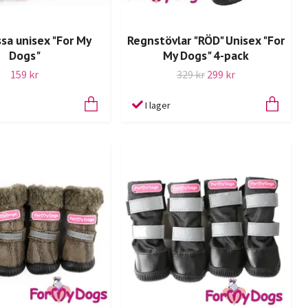
a unisex "For My
Regnstövlar "RÖD" Unisex "For
Dogs"
My Dogs" 4-pack
159 kr
329 kr
299 kr
I lager