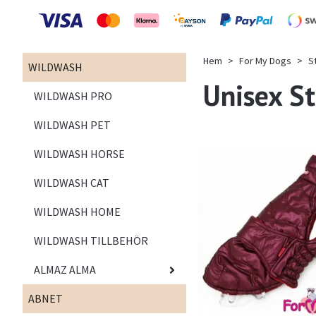
Hem
For My Dogs
S
WILDWASH
Unisex S
WILDWASH PRO
WILDWASH PET
WILDWASH HORSE
WILDWASH CAT
WILDWASH HOME
WILDWASH TILLBEHÖR
ALMAZ ALMA
ABNET