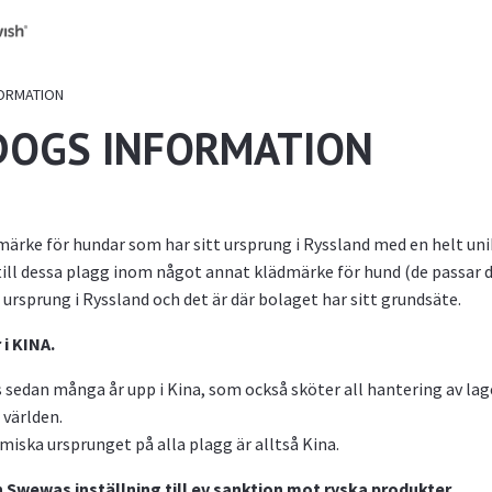
ORMATION
DOGS INFORMATION
märke för hundar som har sitt ursprung i Ryssland med en helt un
ill dessa plagg inom något annat klädmärke för hund (de passar 
rsprung i Ryssland och det är där bolaget har sitt grundsäte.
i KINA.
 sedan många år upp i Kina, som också sköter all hantering av lage
a världen.
miska ursprunget på alla plagg är alltså Kina.
 Swewas inställning till ev sanktion mot ryska produkter