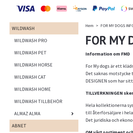
Hem
FOR MY DOGS INF
WILDWASH
FOR MY 
WILDWASH PRO
WILDWASH PET
Information om FMD
WILDWASH HORSE
For My dogs är ett kläd
Det saknas motstycke t
WILDWASH CAT
DESIGNEN som har sitt u
WILDWASH HOME
TILLVERKNINGEN sker 
WILDWASH TILLBEHÖR
Hela kollektionerna sys
till återförsäljare i hel
ALMAZ ALMA
Det juridiska och ekono
ABNET
OM vårt sortiment och