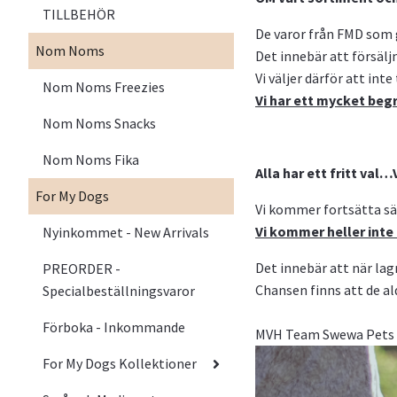
TILLBEHÖR
De varor från FMD som g
Nom Noms
Det innebär att försälj
Vi väljer därför att int
Nom Noms Freezies
Vi har ett mycket begr
Nom Noms Snacks
Nom Noms Fika
Alla har ett fritt val…
For My Dogs
Vi kommer fortsätta sälj
Vi kommer heller inte 
Nyinkommet - New Arrivals
Det innebär att när lag
PREORDER -
Chansen finns att de a
Specialbeställningsvaror
Förboka - Inkommande
MVH Team Swewa Pets
For My Dogs Kollektioner