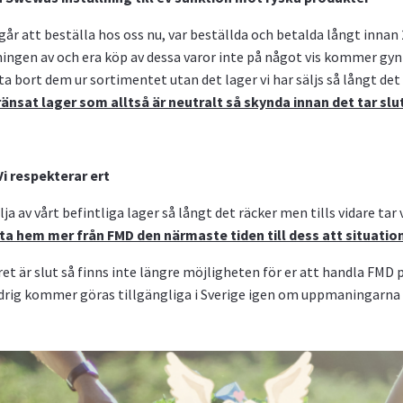
år att beställa hos oss nu, var beställda och betalda långt innan 
ningen av och era köp av dessa varor inte på något vis kommer gyn
e ta bort dem ur sortimentet utan det lager vi har säljs så långt det 
änsat lager som alltså är neutralt så skynda innan det tar slu
Vi respekterar ert
a av vårt befintliga lager så långt det räcker men tills vidare tar
ta hem mer från FMD den närmaste tiden till dess att situatio
ret är slut så finns inte längre möjligheten för er att handla FMD 
ldrig kommer göras tillgängliga i Sverige igen om uppmaningarna 