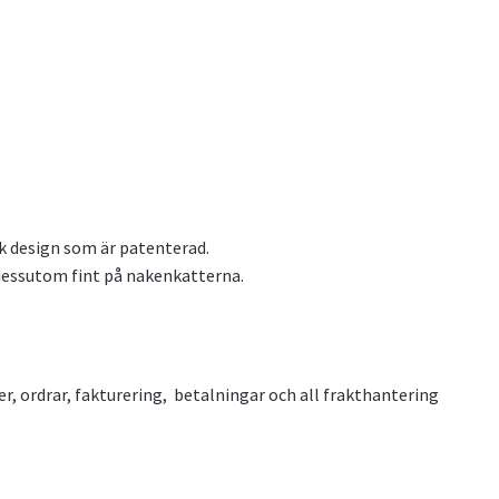
ik design som är patenterad.
dessutom fint på nakenkatterna.
r, ordrar, fakturering, betalningar och all frakthantering