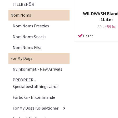
TILLBEHÖR
WILDWASH Bland
Nom Noms
1Liter
Nom Noms Freezies
89 kr
59 kr
I lager
Nom Noms Snacks
Nom Noms Fika
For My Dogs
Nyinkommet - New Arrivals
PREORDER -
Specialbeställningsvaror
Förboka - Inkommande
For My Dogs Kollektioner