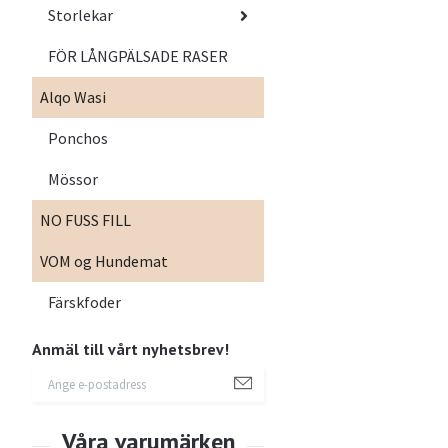
Storlekar
FÖR LÅNGPÄLSADE RASER
Alqo Wasi
Ponchos
Mössor
NO FUSS FILL
VOM og Hundemat
Färskfoder
Anmäl till vårt nyhetsbrev!