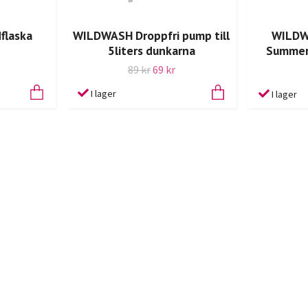
flaska
WILDWASH Droppfri pump till
WILDW
5liters dunkarna
Summer 
89 kr
69 kr
I lager
I lager