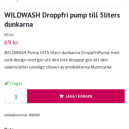
WILDWASH Droppfri pump till 5liters
dunkarna
89 kr
69 kr
WILDWASH Pump till 5 liters dunkarna DroppfriPump med
unik design som gör att den inte droppar gör att den
säkerställer onödigt slöseri av produkterna.Munstycke
I lager
LÄGG I KORGEN
Artikelnummer:
WW003