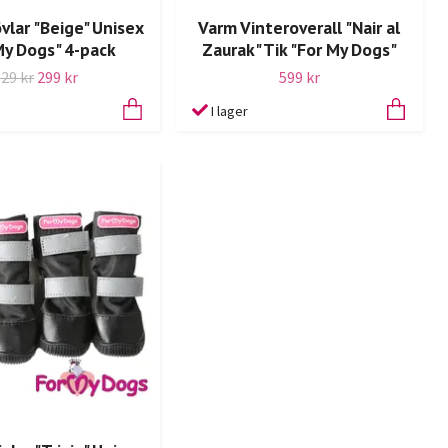
vlar "Beige" Unisex
Varm Vinteroverall "Nair al
My Dogs" 4-pack
Zaurak" Tik "For My Dogs"
329 kr
299 kr
599 kr
I lager