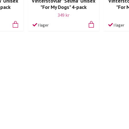
a" Unisex
Vinterstövlar "Selma" Unisex
Vinterstö
-pack
"For My Dogs" 4-pack
"For 
349 kr
I lager
I lager