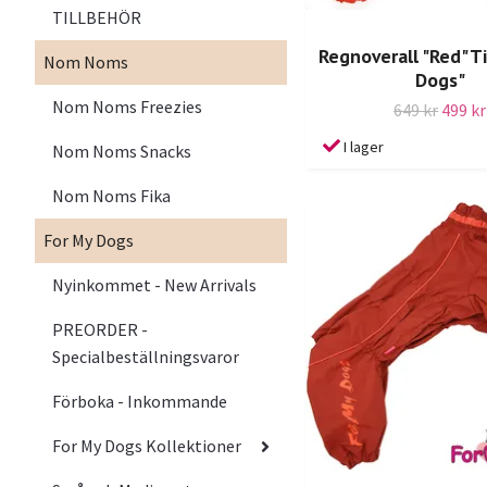
TILLBEHÖR
Regnoverall "Red" Ti
Nom Noms
Dogs"
Nom Noms Freezies
649 kr
499 kr
I lager
Nom Noms Snacks
Nom Noms Fika
For My Dogs
Nyinkommet - New Arrivals
PREORDER -
Specialbeställningsvaror
Förboka - Inkommande
For My Dogs Kollektioner