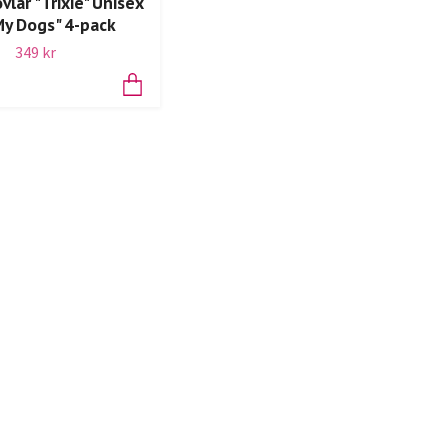
vlar "Trixie" Unisex
My Dogs" 4-pack
349 kr