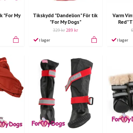
k "For My
Tikskydd "Dandelion" För tik
Varm Vin
"For My Dogs"
Red" T
329 kr
289 kr
I lager
I lager