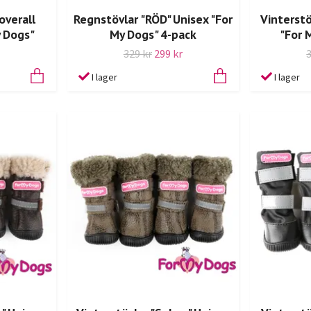
overall
Regnstövlar "RÖD" Unisex "For
Vinterstö
y Dogs"
My Dogs" 4-pack
"For 
329 kr
299 kr
I lager
I lager