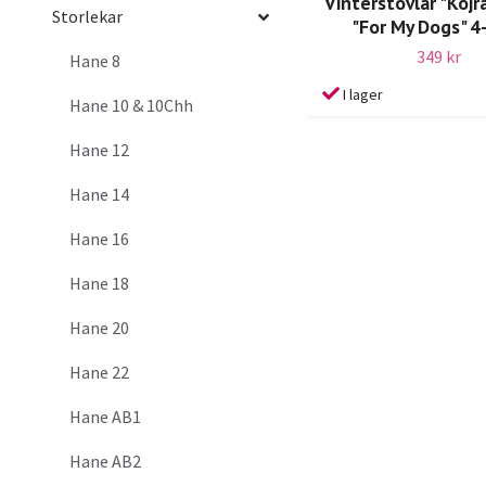
Vinterstövlar "Kojr
Storlekar
"For My Dogs" 4
349 kr
Hane 8
I lager
Hane 10 & 10Chh
Hane 12
Hane 14
Hane 16
Hane 18
Hane 20
Hane 22
Hane AB1
Hane AB2