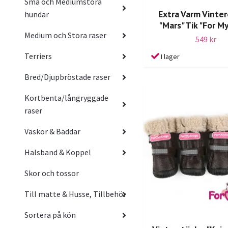
Små och Mediumstora
Extra Varm Vinter
hundar
"Mars" Tik "For M
Medium och Stora raser
549 kr
Terriers
I lager
Bred/Djupbröstade raser
Kortbenta/långryggade
raser
Väskor & Bäddar
Halsband & Koppel
Skor och tossor
Till matte & Husse, Tillbehör
Sortera på kön