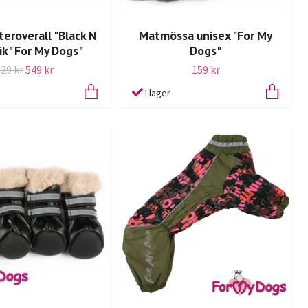
teroverall "Black N
Matmössa unisex "For My
ik" For My Dogs"
Dogs"
629 kr
549 kr
159 kr
I lager