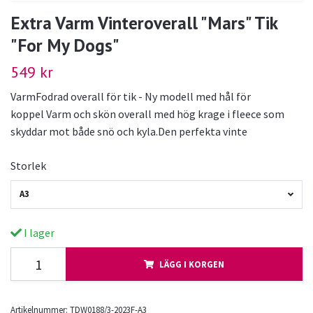
Extra Varm Vinteroverall "Mars" Tik
"For My Dogs"
549 kr
VarmFodrad overall för tik - Ny modell med hål för
koppel Varm och skön overall med hög krage i fleece som
skyddar mot både snö och kyla.Den perfekta vinte
Storlek
A3
I lager
LÄGG I KORGEN
Artikelnummer:
TDW0188/3-2023F-A3