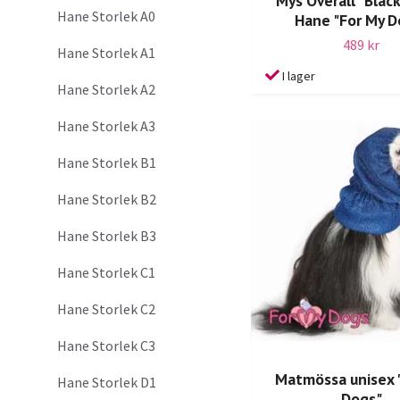
Mys Overall "Black
Hane Storlek A0
Hane "For My D
489 kr
Hane Storlek A1
I lager
Hane Storlek A2
Hane Storlek A3
Hane Storlek B1
Hane Storlek B2
Hane Storlek B3
Hane Storlek C1
Hane Storlek C2
Hane Storlek C3
Matmössa unisex 
Hane Storlek D1
Dogs"