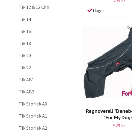
499 kr
Tik 12 & 12 Chh
I lager
Tik 14
Tik 16
Tik 18
Tik 20
Tik 22
Tik AB1
Tik AB2
Tik Storlek A0
Regnoverall "Deneb
Tik Storlek A1
"For My Dog
529 kr
Tik Storlek A2