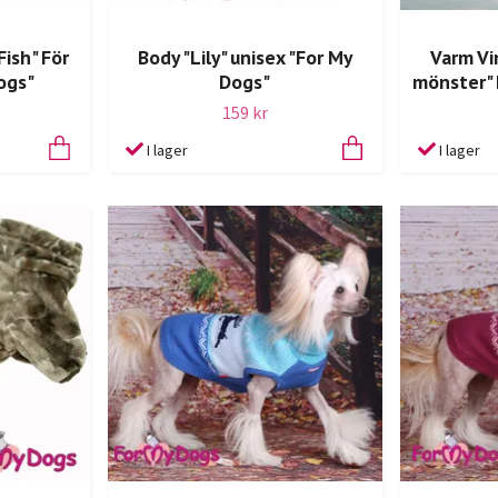
ish" För
Body "Lily" unisex "For My
Varm Vi
ogs"
Dogs"
mönster" 
159 kr
I lager
I lager