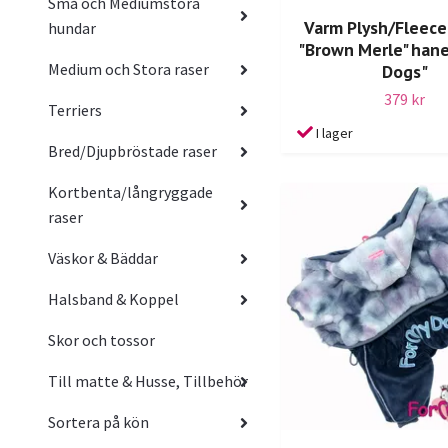
Små och Mediumstora
Varm Plysh/Fleece
hundar
"Brown Merle" hane
Medium och Stora raser
Dogs"
379 kr
Terriers
I lager
Bred/Djupbröstade raser
Kortbenta/långryggade
raser
Väskor & Bäddar
Halsband & Koppel
Skor och tossor
Till matte & Husse, Tillbehör
Sortera på kön