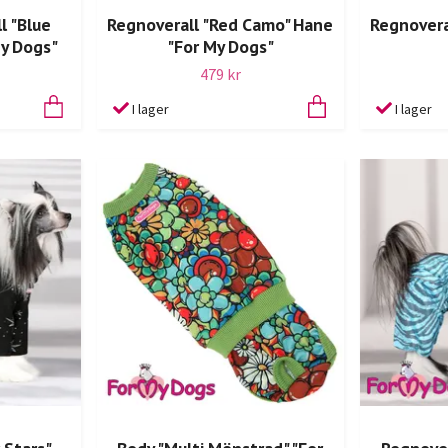
l "Blue
Regnoverall "Red Camo" Hane
Regnovera
My Dogs"
"For My Dogs"
479 kr
I lager
I lager