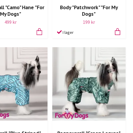
ll "Camo" Hane "For
Body "Patchwork" "For My
My Dogs"
Dogs"
499 kr
199 kr
I lager