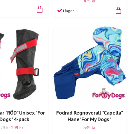
479 kr
I lager
ar "RÖD" Unisex "For
Fodrad Regnoverall "Capella"
Dogs" 4-pack
Hane"For My Dogs"
329 kr
299 kr
549 kr