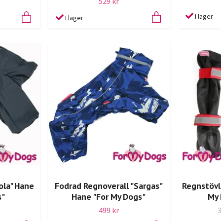
529 kr
I lager
I lager
ola" Hane
Fodrad Regnoverall "Sargas"
Regnstövl
s"
Hane "For My Dogs"
My 
499 kr