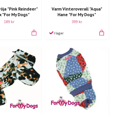
röja "Pink Reindeer"
Varm Vinteroverall "Aqua"
x "For My Dogs"
Hane "For My Dogs"
189 kr
399 kr
I lager