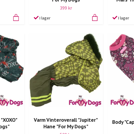
399 kr
I lager
I lager
l "XOXO"
Varm Vinteroverall "Jupiter"
Body "Cap
ogs"
Hane "For My Dogs"