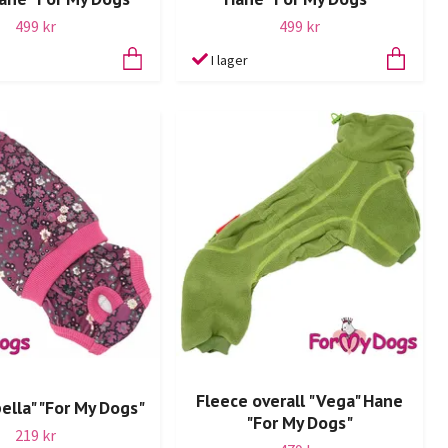
499 kr
499 kr
I lager
Fleece overall "Vega" Hane
ella" "For My Dogs"
"For My Dogs"
219 kr