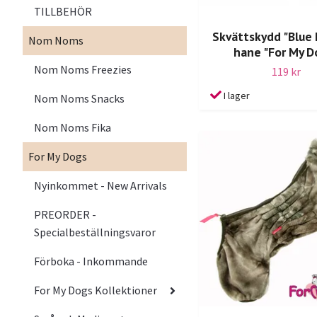
TILLBEHÖR
Skvättskydd "Blue F
Nom Noms
hane "For My D
Nom Noms Freezies
119 kr
I lager
Nom Noms Snacks
Nom Noms Fika
For My Dogs
Nyinkommet - New Arrivals
PREORDER -
Specialbeställningsvaror
Förboka - Inkommande
For My Dogs Kollektioner