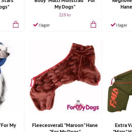
 Stars"
Body "Multi Mönstrad" "For
Regnover
ogs"
My Dogs"
Hane
219 kr
I lager
I lager
"For My
Fleeceoverall "Maroon" Hane
Extra V
"For My Dogs"
"Mars" H