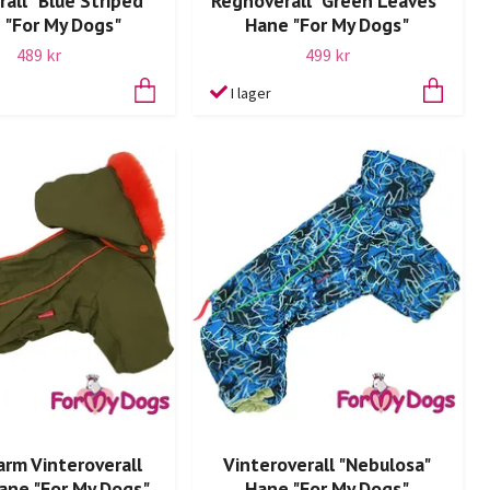
all "Blue Striped"
Regnoverall "Green Leaves"
 "For My Dogs"
Hane "For My Dogs"
489 kr
499 kr
I lager
arm Vinteroverall
Vinteroverall "Nebulosa"
ane "For My Dogs"
Hane "For My Dogs"