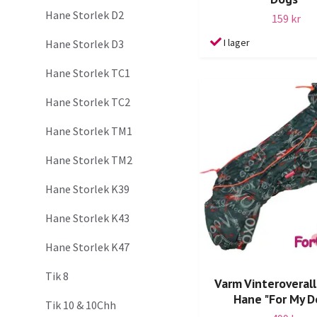
Hane Storlek D2
159 kr
I lager
Hane Storlek D3
Hane Storlek TC1
Hane Storlek TC2
Hane Storlek TM1
Hane Storlek TM2
Hane Storlek K39
Hane Storlek K43
Hane Storlek K47
Tik 8
Varm Vinteroveral
Hane "For My D
Tik 10 & 10Chh