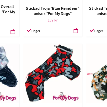
 Overall
Stickad Tröja "Blue Reindeer"
Stickad T
 "For My
unisex "For My Dogs"
unise
189 kr
I lager
I lager