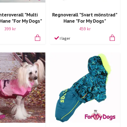
nteroverall "Multi
Regnoverall "Svart mönstrad"
Hane "For My Dogs"
Hane "For My Dogs"
399 kr
459 kr
I lager