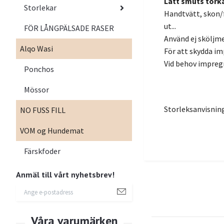
Lätt smuts tork
Storlekar
Handtvätt, skon/f
ut...
FÖR LÅNGPÄLSADE RASER
Använd ej sköljm
Alqo Wasi
För att skydda im
Vid behov impregn
Ponchos
Mössor
Storleksanvisnin
NO FUSS FILL
VOM og Hundemat
Färskfoder
Anmäl till vårt nyhetsbrev!