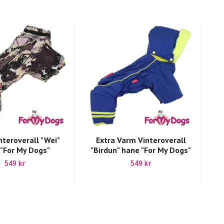
teroverall "Wei"
Extra Varm Vinteroverall
V
"For My Dogs"
"Birdun" hane "For My Dogs"
K
549 kr
549 kr