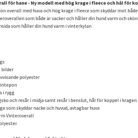
ll för hane - Ny modell med hög krage i fleece och hål för k
ön overall med huva och hög krage i fleece som skyddar mot både 
eroverallen som både är vacker och håller din hund varm och skön
sida som håller din hund varm i vinterkylan
gs
 bilder
vvisande polyester
Sintepon
 i rygg
sko och resår i midja samt resår i benslut, hål för koppel i kragen
ge som skyddar nacke och huvud, avtagbar huva
arm
Vinteroverall
olyester.