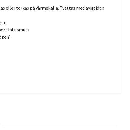
las eller torkas på värmekälla. Tvättas med avigsidan
ngen
bort lätt smuts.
ragen)