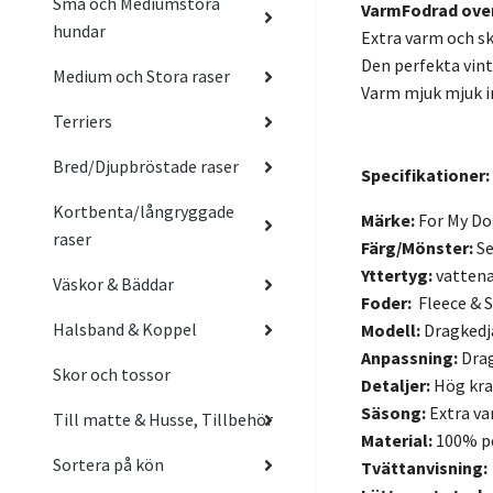
Små och Mediumstora
VarmFodrad overa
hundar
Extra varm och sk
Den perfekta vint
Medium och Stora raser
Varm mjuk mjuk in
Terriers
Bred/Djupbröstade raser
Specifikationer:
Kortbenta/långryggade
Märke:
For My Do
raser
Färg/Mönster:
Se
Yttertyg:
vattena
Väskor & Bäddar
Foder:
Fleece & 
Halsband & Koppel
Modell:
Dragkedja
Anpassning:
Drag
Skor och tossor
Detaljer:
Hög kra
Säsong:
Extra v
Till matte & Husse, Tillbehör
Material:
100% p
Sortera på kön
Tvättanvisning: