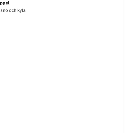
oppel
snö och kyla.
.