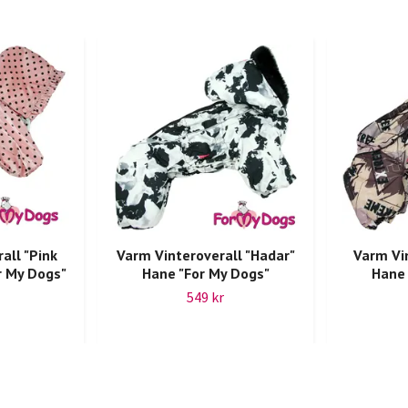
all "Pink
Varm Vinteroverall "Hadar"
Varm Vin
r My Dogs"
Hane "For My Dogs"
Hane 
549 kr