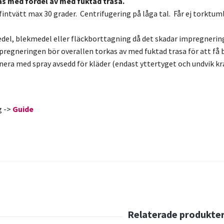
as med fördel av med fuktad trasa.
intvätt max 30 grader. Centrifugering på låga tal. Får ej torktum
edel, blekmedel eller fläckborttagning då det skadar impregneri
pregneringen bör overallen torkas av med fuktad trasa för att få 
era med spray avsedd för kläder (endast yttertyget och undvik k
g ->
Guide