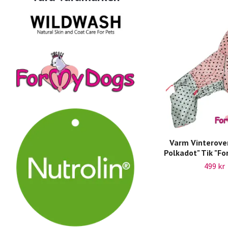
Varm Vinterover
Polkadot" Tik "Fo
499 kr