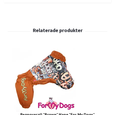
Regnoverall "Brown" Hane "For My Dogs"