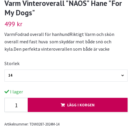
Varm Vinteroverall "NAOS" Hane "For
My Dogs"
499 kr
VarmFodrad overall för hanhundRiktigt Varm och skön
overall med fast huva som skyddar mot både snö och
kyla.Den perfekta vinteroverallen som både är vacke
Storlek
14
I lager
LÄGG I KORGEN
Artikelnummer:
TDW0287-2024M-14