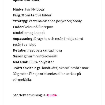
Märke:
For My Dogs
Färg/Mönster:
Se bilder
Yttertyg:
Vattenavvisande polyester/teddy
Foder:
Velour & Sintepon
Modell:
magknäppt
Anpassning:
Dragsko och resår i midja samt
resår i benslut
Detaljer:
fast pälskantad huva
Säsong:
varm
Vinteroverall
Material:
100% polyester.
Tvättanvisning:
Handtvätt, skon/fintvätt max
30 grader. Får ej torktumlas eller torkas på
värmekälla.
Storleksanvisning ->
Guide