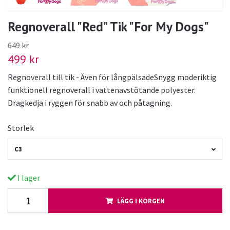
Regnoverall "Red" Tik "For My Dogs"
649 kr
499 kr
Regnoverall till tik - Även för långpälsadeSnygg moderiktig
funktionell regnoverall i vattenavstötande polyester.
Dragkedja i ryggen för snabb av och påtagning.
Storlek
C3
I lager
LÄGG I KORGEN