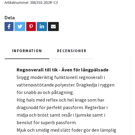
Artikelnummer:
384/3SS-2019F-C3
Dela
INFORMATION
RECENSIONER
Regnoverall till tik -
Även för långpälsade
Snygg moderiktig funktionell regnoverall i
vattenavstötande polyester. Dragkedja i ryggen
för snabb av och påt
agning.
Hög hals med reflex och hel krage som har
dragsnodd för perfekt passform. Reglerbar i
midja och bröst samt resår i ljumske samt i
benslut för superb passform.
Mjuk och smidig med slätt foder gör den lämplig