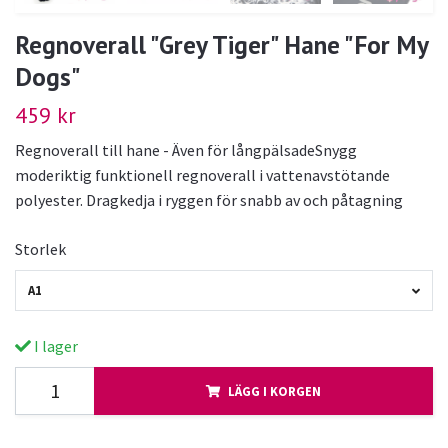
Regnoverall "Grey Tiger" Hane "For My
Dogs"
459 kr
Regnoverall till hane - Även för långpälsadeSnygg
moderiktig funktionell regnoverall i vattenavstötande
polyester. Dragkedja i ryggen för snabb av och påtagning
Storlek
A1
I lager
LÄGG I KORGEN