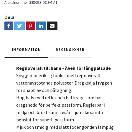
Artikelnummer:
388/2SS-2019M-A1
Dela
INFORMATION
RECENSIONER
Regnoverall till hane -
Även för långpälsade
Snygg moderiktig funktionell regnoverall i
vattenavstötande polyester. Dragkedja i ryggen
för snabb av och påt
agning.
Hög hals med reflex och hel krage som har
dragsnodd för perfekt passform. Reglerbar i
midja och bröst samt resår i ljumske samt i
benslut för superb passform.
Mjuk och smidig med slätt foder gör den lämplig