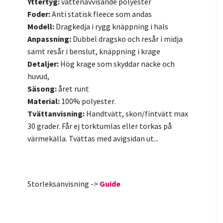
Yttertyg:
vattenavvisande polyester
Foder:
Anti statisk fleece som andas
Modell:
Dragkedja i rygg knäppning i hals
Anpassning:
Dubbel dragsko och resår i midja
samt resår i benslut, knäppning i krage
Detaljer:
Hög krage som skyddar nacke och
huvud,
Säsong:
året runt
Material:
100% polyester.
Tvättanvisning:
Handtvätt, skon/fintvätt max
30 grader. Får ej torktumlas eller torkas på
värmekälla. Tvättas med avigsidan ut...
Storleksanvisning ->
Guide