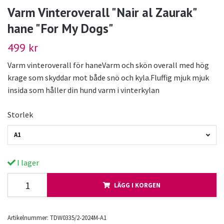
Varm Vinteroverall "Nair al Zaurak"
hane "For My Dogs"
499 kr
Varm vinteroverall för haneVarm och skön overall med hög
krage som skyddar mot både snö och kyla.Fluffig mjuk mjuk
insida som håller din hund varm i vinterkylan
Storlek
A1
I lager
LÄGG I KORGEN
Artikelnummer:
TDW0335/2-2024M-A1