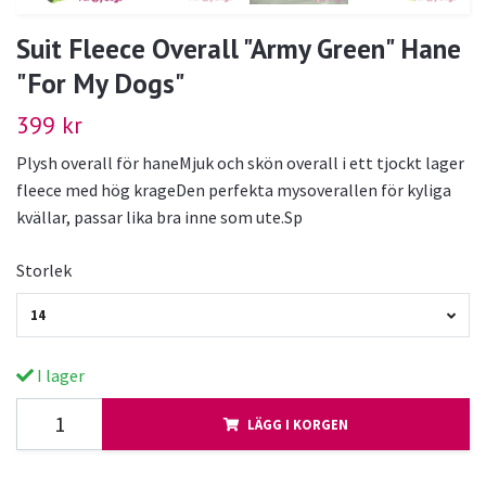
Suit Fleece Overall "Army Green" Hane
"For My Dogs"
399 kr
Plysh overall för haneMjuk och skön overall i ett tjockt lager
fleece med hög krageDen perfekta mysoverallen för kyliga
kvällar, passar lika bra inne som ute.Sp
Storlek
14
I lager
LÄGG I KORGEN