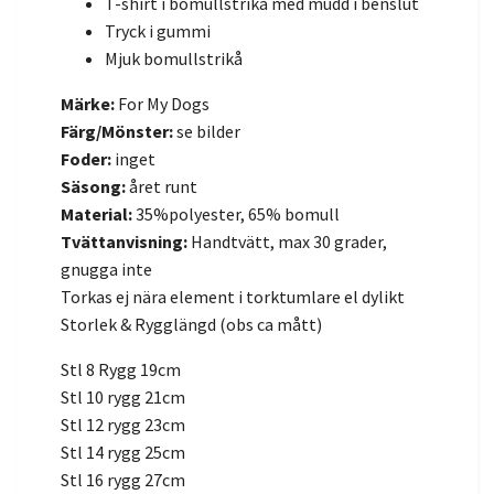
T-shirt i bomullstrikå med mudd i benslut
Tryck i gummi
Mjuk bomullstrikå
Märke:
For My Dogs
Färg/Mönster:
se bilder
Foder:
inget
Säsong:
året runt
Material:
35%polyester, 65% bomull
Tvättanvisning:
Handtvätt, max 30 grader,
gnugga inte
Torkas ej nära element i torktumlare el dylikt
Storlek & Rygglängd (obs ca mått)
Stl 8 Rygg 19cm
Stl 10 rygg 21cm
Stl 12 rygg 23cm
Stl 14 rygg 25cm
Stl 16 rygg 27cm