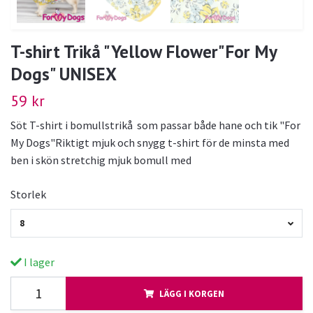
T-shirt Trikå "Yellow Flower"For My
Dogs" UNISEX
59 kr
Söt T-shirt i bomullstrikå som passar både hane och tik "For
My Dogs"Riktigt mjuk och snygg t-shirt för de minsta med
ben i skön stretchig mjuk bomull med
Storlek
8
I lager
LÄGG I KORGEN