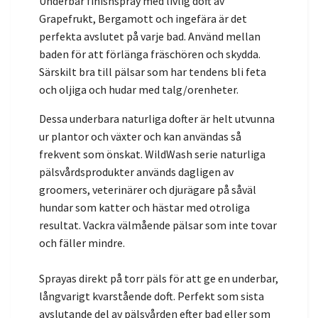
Underbar finishspray med livlig doft av
Grapefrukt, Bergamott och ingefära är det
perfekta avslutet på varje bad. Använd mellan
baden för att förlänga fräschören och skydda.
Särskilt bra till pälsar som har tendens bli feta
och oljiga och hudar med talg/orenheter.
Dessa underbara naturliga dofter är helt utvunna
ur plantor och växter och kan användas så
frekvent som önskat. WildWash serie naturliga
pälsvårdsprodukter används dagligen av
groomers, veterinärer och djurägare på såväl
hundar som katter och hästar med otroliga
resultat. Vackra välmående pälsar som inte tovar
och fäller mindre.
Sprayas direkt på torr päls för att ge en underbar,
långvarigt kvarstående doft. Perfekt som sista
avslutande del av pälsvården efter bad eller som