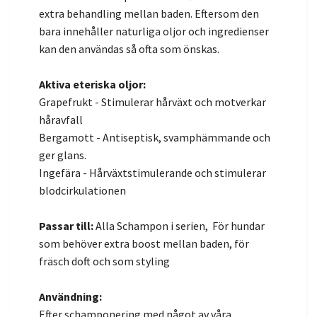
extra behandling mellan baden. Eftersom den
bara innehåller naturliga oljor och ingredienser
kan den användas så ofta som önskas.
Aktiva eteriska oljor:
Grapefrukt - Stimulerar hårväxt och motverkar
håravfall
Bergamott - Antiseptisk, svamphämmande och
ger glans.
Ingefära - Hårväxtstimulerande och stimulerar
blodcirkulationen
Passar till:
Alla Schampon i serien, För hundar
som behöver extra boost mellan baden, för
fräsch doft och som styling
Användning:
Efter schamponering med något av våra