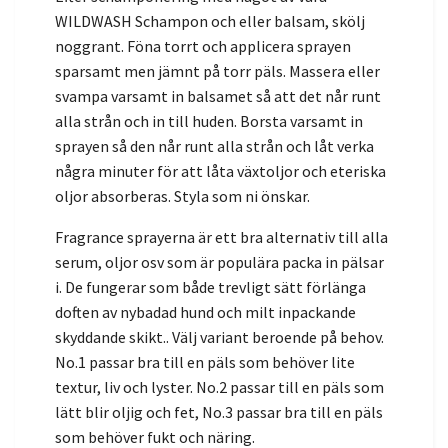
WILDWASH Schampon och eller balsam, skölj
noggrant. Föna torrt och applicera sprayen
sparsamt men jämnt på torr päls. Massera eller
svampa varsamt in balsamet så att det når runt
alla strån och in till huden. Borsta varsamt in
sprayen så den når runt alla strån och låt verka
några minuter för att låta växtoljor och eteriska
oljor absorberas. Styla som ni önskar.
Fragrance sprayerna är ett bra alternativ till alla
serum, oljor osv som är populära packa in pälsar
i. De fungerar som både trevligt sätt förlänga
doften av nybadad hund och milt inpackande
skyddande skikt.. Välj variant beroende på behov.
No.1 passar bra till en päls som behöver lite
textur, liv och lyster. No.2 passar till en päls som
lätt blir oljig och fet, No.3 passar bra till en päls
som behöver fukt och näring.