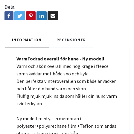
Dela
INFORMATION
RECENSIONER
VarmFodrad overall för hane - Ny modell
Varm och skön overall med hög krage i fleece
som skyddar mot både snö och kyla.
Den perfekta vinteroverallen som både är vacker
och håller din hund varm och skön.
Fluffig mjuk mjuk insida som håller din hund varm
i vinterkylan
Ny modell med yttermembran i
polyester+polyurethane film +Teflon som andas
utan att släppa in väta utifrån