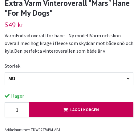
Extra Varm Vinteroverall "Mars" Hane
"For My Dogs"
549 kr
VarmFodrad overall för hane - Ny modellVarm och skön
overall med hög krage i fleece som skyddar mot både snö och
kyla.Den perfekta vinteroverallen som både är v
Storlek
AB1
I lager
LÄGG I KORGEN
Artikelnummer:
TDW0227ABM-AB1