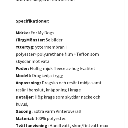
Specifikationer:
Märke:
For My Dogs
Färg/Mönster:
Se bilder
Yttertyg:
yttermembran i
polyester+polyurethane film +Teflon som
skyddar mot väta
Foder:
Fluffig mjuk fleece av hög kvalitet
Modell:
Dragkedja i rygg
Anpassning:
Dragsko och resår i midja samt
resår i benslut, knäppning i krage
Detaljer:
Hög krage som skyddar nacke och
huvud,
Säsong:
Extra varm
Vinteroverall
Material:
100% polyester.
Tvättanvisning:
Handtvätt, skon/fintvätt max