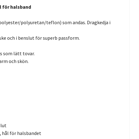
l för halsband
olyester/polyuretan/teflon) som andas. Dragkedja i
mske och i benslut för superb passform.
s som lätt tovar.
varm och skön.
slut
, hål för halsbandet