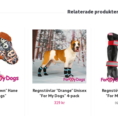
own" Hane
Regnstövlar "Orange" Unisex
Regnstöv
ogs"
"For My Dogs" 4-pack
"For M
319 kr
32