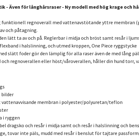
 tik - Även för långhårsraser - Ny modell med hög krage och hå
 funktionell regnoverall med vattenavstötande yttre membran (p
 av och påtagning.
den lätt ta av och på. Reglerbar i midja och bröst samt resår i lju
flexband i halslinning, och utmed kroppen, One Piece ryggstycke
ed slätt foder gör den lämplig för alla raser även de med lång päl
 och regnoverallen eller höst/våroverallen, håller din hund torr, 
gs
 bilder
t vattenavvisande membran i polyester/polyuretan/teflon
ster
 i ryggen
el dragsko och resår i midja samt och resår i halslinning och ben
e, tovar inte päls, mudd med resår i benslut för tajtare passform