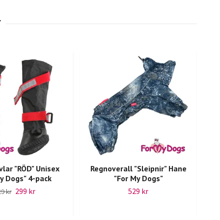
lar "RÖD" Unisex
Regnoverall "Sleipnir" Hane
R
y Dogs" 4-pack
"For My Dogs"
299 kr
529 kr
9 kr