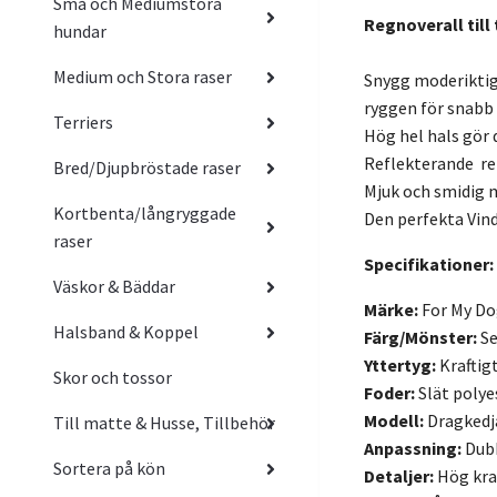
Små och Mediumstora
Regnoverall till
hundar
Medium och Stora raser
Snygg moderiktig
ryggen för snabb
Terriers
Hög hel hals gör 
Reflekterande re
Bred/Djupbröstade raser
Mjuk och smidig m
Kortbenta/långryggade
Den perfekta Vind
raser
Specifikationer:
Väskor & Bäddar
Märke:
For My Do
Halsband & Koppel
Färg/Mönster:
Se
Yttertyg:
Kraftig
Skor och tossor
Foder:
Slät polye
Modell:
Dragkedja
Till matte & Husse, Tillbehör
Anpassning:
Dubb
Sortera på kön
Detaljer:
Hög krag