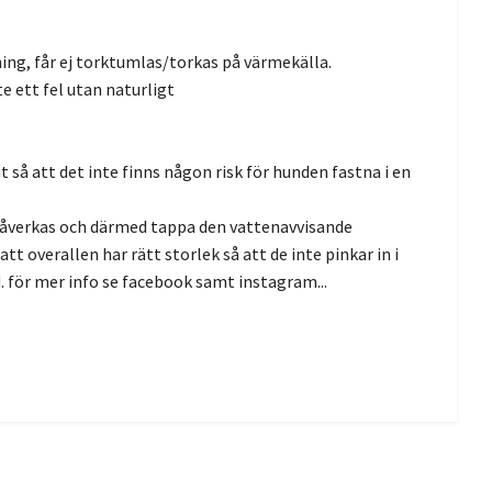
ning, får ej torktumlas/torkas på värmekälla.
e ett fel utan naturligt
så att det inte finns någon risk för hunden fastna i en
påverkas och därmed tappa den vattenavvisande
t overallen har rätt storlek så att de inte pinkar in i
. för mer info se facebook samt instagram...