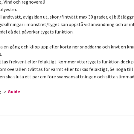
t, Vind och regnoverall
olyester.
Handtvätt, avigsidan ut, skon/fintvätt max 30 grader, ej blötlägg
skiftningar i mönstret/tyget kan uppstå vid användning och är int
del då det påverkar tygets funktion.
 en gång och klipp upp eller korta ner snoddarna och knyt en knut 
d.
ttas frekvent eller felaktigt kommer yttertygets funktion dock 
 overallen tvättas för varmt eller torkas felaktigt, Se noga till at
len ska sluta ett par cm före svansansättningen och sitta slimmad
g ->
Guide