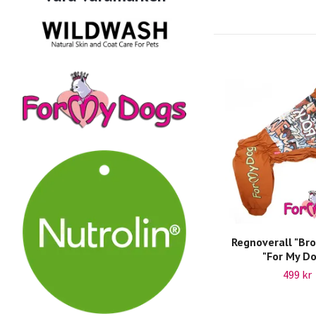
Regnoverall "Br
"For My D
499 kr