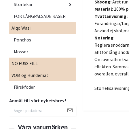
Säsong:
Året run
Storlekar
Material:
100% p
FÖR LÅNGPÄLSADE RASER
Tvättanvisning:
Förändringar/färg
Alqo Wasi
Använd ej sköljme
Notering
:
Ponchos
Reglera snoddarna
Mössor
alltför lång snod
Om overallen tvä
NO FUSS FILL
effekten. Samma om
overallen. overal
VOM og Hundemat
Färskfoder
Storleksanvisnin
Anmäl till vårt nyhetsbrev!