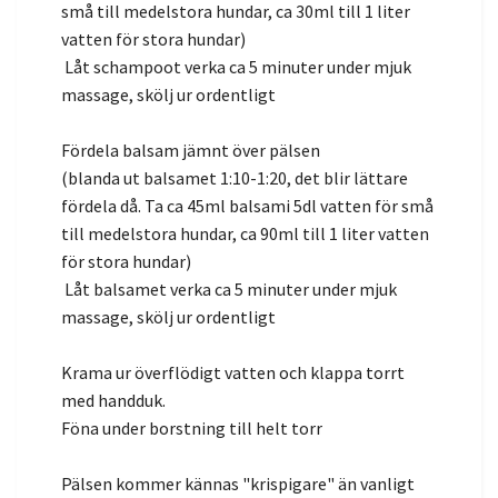
små till medelstora hundar, ca 30ml till 1 liter
vatten för stora hundar)
Låt schampoot verka ca 5 minuter under mjuk
massage, skölj ur ordentligt
Fördela balsam jämnt över pälsen
(blanda ut balsamet 1:10-1:20, det blir lättare
fördela då. Ta ca 45ml balsami 5dl vatten för små
till medelstora hundar, ca 90ml till 1 liter vatten
för stora hundar)
Låt balsamet verka ca 5 minuter under mjuk
massage, skölj ur ordentligt
Krama ur överflödigt vatten och klappa torrt
med handduk.
Föna under borstning till helt torr
Pälsen kommer kännas "krispigare" än vanligt