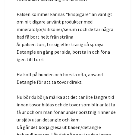
Pälsen kommer kännas "krispigare" än vanligt
om ni tidigare använt produkter med
mineraloljor/silikoner/serum i och de tar några
bad få bort helt från stråna
Är pälsen torr, frissig eller trasig så spraya
Detangle en gång per sida, borsta in och föna
igen till torrt
Ha koll på hunden och borsta ofta, använd
Detangle för att ta tovor direkt.
Nu bör du börja märka att det tar lite längre tid
innan tovor bildas och de tovor som blir är lätta
få ur och om man fönar under borstnig rinner de
ur själv utan detangle och kam.
Då går det börja glesa ut baden/detangle
behandlingarna. Låt det gå en extra dag innan