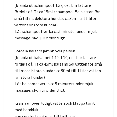
(blanda ut Schampoot 1:32, det blir lättare
fördela då. Ta ca 15ml schampoo i 5dl vatten för
små till medelstora hundar, ca 30ml till 1 liter
vatten för stora hundar)
Låt schampoot verka ca 5 minuter under mjuk
massage, skölj ur ordentligt
Fördela balsam jämnt över pälsen
(blanda ut balsamet 1:10-1:20, det blir lättare
fördela då. Ta ca 45ml balsami 5dl vatten för små
till medelstora hundar, ca 90ml till 1 liter vatten
för stora hundar)
Låt balsamet verka ca 5 minuter under mjuk
massage, skölj ur ordentligt
Krama ur överflödigt vatten och klappa torrt
med handduk.
Föna under borstning till helt torr