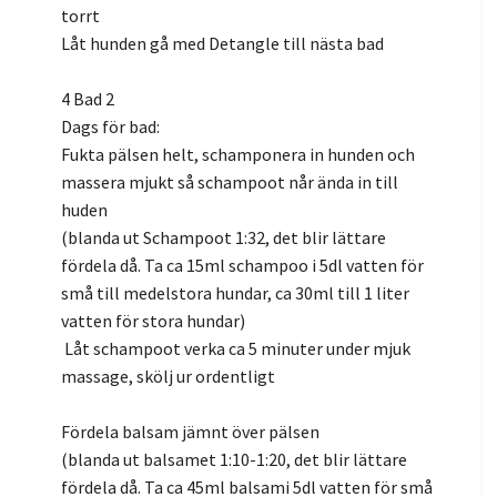
torrt
Låt hunden gå med Detangle till nästa bad
4 Bad 2
Dags för bad:
Fukta pälsen helt, schamponera in hunden och
massera mjukt så schampoot når ända in till
huden
(blanda ut Schampoot 1:32, det blir lättare
fördela då. Ta ca 15ml schampoo i 5dl vatten för
små till medelstora hundar, ca 30ml till 1 liter
vatten för stora hundar)
Låt schampoot verka ca 5 minuter under mjuk
massage, skölj ur ordentligt
Fördela balsam jämnt över pälsen
(blanda ut balsamet 1:10-1:20, det blir lättare
fördela då. Ta ca 45ml balsami 5dl vatten för små