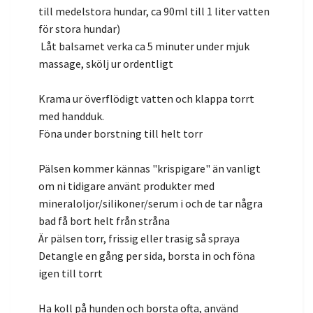
till medelstora hundar, ca 90ml till 1 liter vatten
för stora hundar)
Låt balsamet verka ca 5 minuter under mjuk
massage, skölj ur ordentligt
Krama ur överflödigt vatten och klappa torrt
med handduk.
Föna under borstning till helt torr
Pälsen kommer kännas "krispigare" än vanligt
om ni tidigare använt produkter med
mineraloljor/silikoner/serum i och de tar några
bad få bort helt från stråna
Är pälsen torr, frissig eller trasig så spraya
Detangle en gång per sida, borsta in och föna
igen till torrt
Ha koll på hunden och borsta ofta, använd