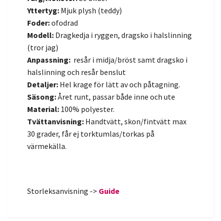
Yttertyg:
Mjuk plysh (teddy)
Foder:
ofodrad
Modell:
Dragkedja i ryggen, dragsko i halslinning
(tror jag)
Anpassning:
resår
i midja/bröst samt dragsko i
halslinning och resår benslut
Detaljer:
Hel krage för lätt av och påtagning.
Säsong:
Året runt, passar både inne och ute
Material:
100% polyester.
Tvättanvisning:
Handtvätt, skon/fintvätt max
30 grader, får ej torktumlas/torkas på
värmekälla.
Storleksanvisning ->
Guide