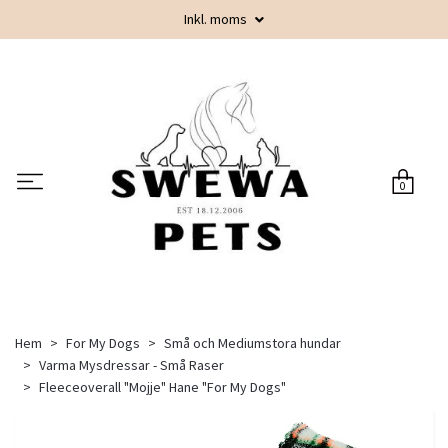
Inkl. moms
0
Hem
For My Dogs
Små och Mediumstora hundar
Varma Mysdressar - Små Raser
Fleeceoverall "Mojje" Hane "For My Dogs"