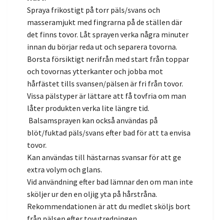
Spraya frikostigt på torr päls/svans och
masseramjukt med fingrarna på de ställen där
det finns tovor. Låt sprayen verka några minuter
innan du börjar reda ut och separera tovorna.
Borsta försiktigt nerifrån med start från toppar
och tovornas ytterkanter och jobba mot
hårfästet tills svansen/pälsen är fri från tovor.
Vissa pälstyper är lättare att få tovfria om man
låter produkten verka lite längre tid.
Balsamsprayen kan också användas på
blöt/fuktad päls/svans efter bad för att ta envisa
tovor.
Kan användas till hästarnas svansar för att ge
extra volym och glans.
Vid användning efter bad
lämnar den om man inte
sköljer ur den en oljig yta på hårstråna.
Rekommendationen är att du medlet sköljs bort
från pälsen efter tovutredningen.