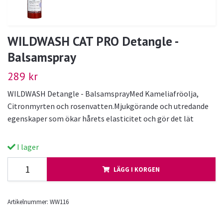
WILDWASH CAT PRO Detangle -
Balsamspray
289 kr
WILDWASH Detangle - BalsamsprayMed Kameliafröolja,
Citronmyrten och rosenvatten.Mjukgörande och utredande
egenskaper som ökar hårets elasticitet och gör det lät
I lager
LÄGG I KORGEN
Artikelnummer:
WW116