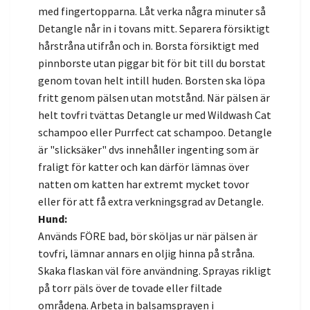
med fingertopparna. Låt verka några minuter så
Detangle når in i tovans mitt. Separera försiktigt
hårstråna utifrån och in. Borsta försiktigt med
pinnborste utan piggar bit för bit till du borstat
genom tovan helt intill huden. Borsten ska löpa
fritt genom pälsen utan motstånd. När pälsen är
helt tovfri tvättas Detangle ur med Wildwash Cat
schampoo eller Purrfect cat schampoo. Detangle
är "slicksäker" dvs innehåller ingenting som är
fraligt för katter och kan därför lämnas över
natten om katten har extremt mycket tovor
eller för att få extra verkningsgrad av Detangle.
Hund:
Används FÖRE bad, bör sköljas ur när pälsen är
tovfri, lämnar annars en oljig hinna på stråna.
Skaka flaskan väl före användning. Sprayas rikligt
på torr päls över de tovade eller filtade
områdena. Arbeta in balsamsprayen i