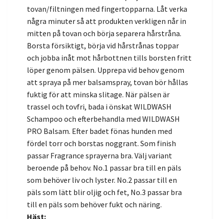
tovan/filtningen med fingertopparna. Låt verka
några minuter så att produkten verkligen når in
mitten på tovan och börja separera hårstråna.
Borsta försiktigt, börja vid hårstrånas toppar
och jobba inåt mot hårbottnen tills borsten fritt
löper genom pälsen. Upprepa vid behov genom
att spraya på mer balsamspray, tovan bör hållas
fuktig för att minska slitage. När pälsen är
trassel och tovfri, bada i önskat WILDWASH
Schampoo och efterbehandla med WILDWASH
PRO Balsam. Efter badet fönas hunden med
fördel torr och borstas noggrant. Som finish
passar Fragrance sprayerna bra. Välj variant
beroende på behov. No.1 passar bra till en päls
som behöver liv och lyster. No.2 passar till en
päls som lätt blir oljig och fet, No.3 passar bra
till en päls som behöver fukt och näring.
Häst: