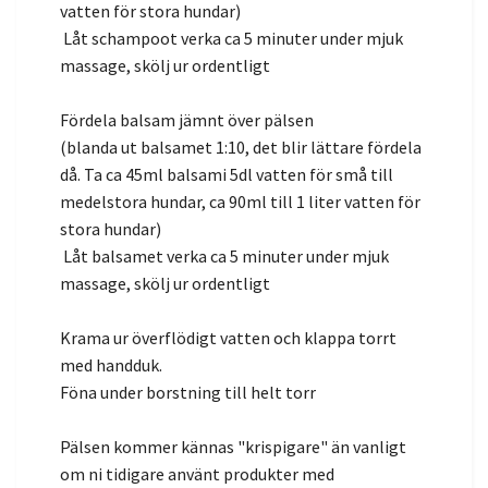
vatten för stora hundar)
Låt schampoot verka ca 5 minuter under mjuk
massage, skölj ur ordentligt
Fördela balsam jämnt över pälsen
(blanda ut balsamet 1:10, det blir lättare fördela
då. Ta ca 45ml balsami 5dl vatten för små till
medelstora hundar, ca 90ml till 1 liter vatten för
stora hundar)
Låt balsamet verka ca 5 minuter under mjuk
massage, skölj ur ordentligt
Krama ur överflödigt vatten och klappa torrt
med handduk.
Föna under borstning till helt torr
Pälsen kommer kännas "krispigare" än vanligt
om ni tidigare använt produkter med