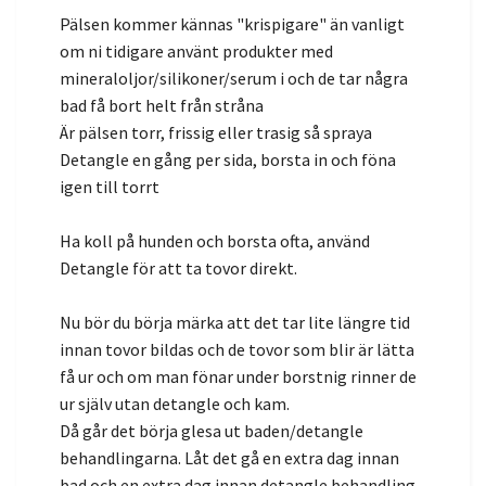
Pälsen kommer kännas "krispigare" än vanligt
om ni tidigare använt produkter med
mineraloljor/silikoner/serum i och de tar några
bad få bort helt från stråna
Är pälsen torr, frissig eller trasig så spraya
Detangle en gång per sida, borsta in och föna
igen till torrt
Ha koll på hunden och borsta ofta, använd
Detangle för att ta tovor direkt.
Nu bör du börja märka att det tar lite längre tid
innan tovor bildas och de tovor som blir är lätta
få ur och om man fönar under borstnig rinner de
ur själv utan detangle och kam.
Då går det börja glesa ut baden/detangle
behandlingarna. Låt det gå en extra dag innan
bad och en extra dag innan detangle behandling.