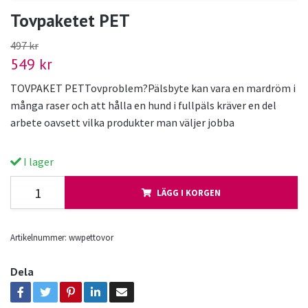
Tovpaketet PET
497 kr
549 kr
TOVPAKET PETTovproblem?Pälsbyte kan vara en mardröm i
många raser och att hålla en hund i fullpäls kräver en del
arbete oavsett vilka produkter man väljer jobba
I lager
LÄGG I KORGEN
Artikelnummer:
wwpettovor
Dela