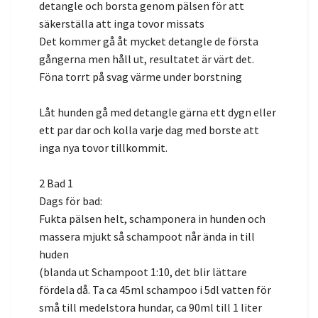
detangle och borsta genom pälsen för att
säkerställa att inga tovor missats
Det kommer gå åt mycket detangle de första
gångerna men håll ut, resultatet är värt det.
Föna torrt på svag värme under borstning
Låt hunden gå med detangle gärna ett dygn eller
ett par dar och kolla varje dag med borste att
inga nya tovor tillkommit.
2 Bad 1
Dags för bad:
Fukta pälsen helt, schamponera in hunden och
massera mjukt så schampoot når ända in till
huden
(blanda ut Schampoot 1:10, det blir lättare
fördela då. Ta ca 45ml schampoo i 5dl vatten för
små till medelstora hundar, ca 90ml till 1 liter