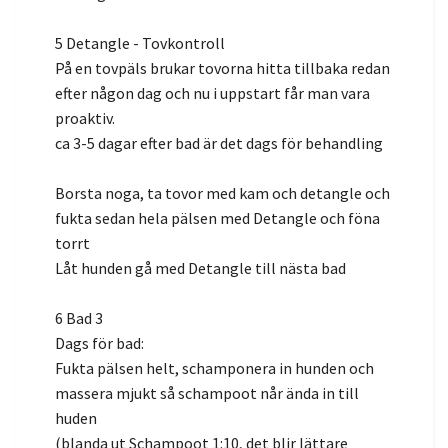
5 Detangle - Tovkontroll
På en tovpäls brukar tovorna hitta tillbaka redan
efter någon dag och nu i uppstart får man vara
proaktiv.
ca 3-5 dagar efter bad är det dags för behandling
Borsta noga, ta tovor med kam och detangle och
fukta sedan hela pälsen med Detangle och föna
torrt
Låt hunden gå med Detangle till nästa bad
6 Bad 3
Dags för bad:
Fukta pälsen helt, schamponera in hunden och
massera mjukt så schampoot når ända in till
huden
(blanda ut Schampoot 1:10, det blir lättare