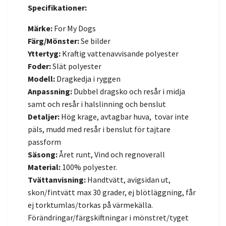
Specifikationer:
Märke:
For My Dogs
Färg/Mönster:
Se bilder
Yttertyg:
Kraftig vattenavvisande polyester
Foder:
Slät polyester
Modell:
Dragkedja i ryggen
Anpassning:
Dubbel dragsko och resår i midja
samt och resår i halslinning och benslut
Detaljer:
Hög krage, avtagbar huva, tovar inte
päls, mudd med resår i benslut för tajtare
passform
Säsong:
Året runt, Vind och regnoverall
Material:
100% polyester.
Tvättanvisning:
Handtvätt, avigsidan ut,
skon/fintvätt max 30 grader, ej blötläggning, får
ej torktumlas/torkas på värmekälla.
Förändringar/färgskiftningar i mönstret/tyget